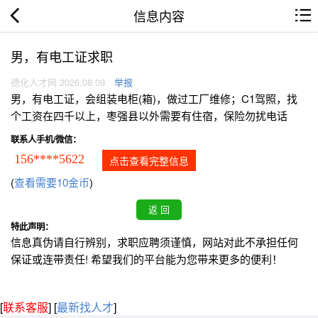
信息内容
男，有电工证求职
德化人才网 2026.08.09
举报
男，有电工证，会组装电柜(箱)，做过工厂维修；C1驾照，找
个工资在四千以上，枣强县以外需要有住宿，保险勿扰电话
联系人手机/微信：
156****5622
点击查看完整信息
(
查看需要10金币
)
特此声明：
信息真伪请自行辨别，求职应聘须谨慎，网站对此不承担任何
保证或连带责任! 希望我们的平台能为您带来更多的便利！
[
联系客服
]
[
最新找人才
]