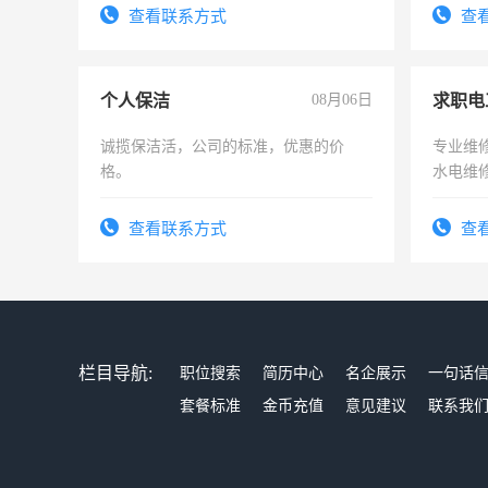
频，培训手机拍摄剪辑，教你玩转抖
号同微
查看联系方式
查
音！你也可以成为拍摄达人！你也可以
成为拍摄达人！
个人保洁
08月06日
求职电
诚揽保洁活，公司的标准，优惠的价
专业维
格。
水电维
查看联系方式
查
栏目导航:
职位搜索
简历中心
名企展示
一句话
套餐标准
金币充值
意见建议
联系我