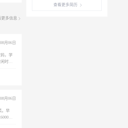
查看更多简历
看更多信息
08月06日
宝妈，学
空闲时
成问题，
没问题！
08月06日
菜。早
000以