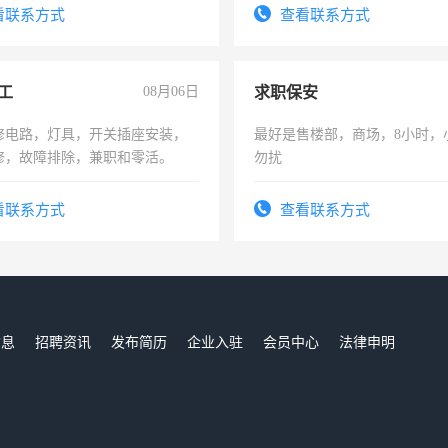
信
看联系方式
查看联系方式
工
08月06日
求职保安
修电路，灯具，开关插座安装，
最好是售楼部，商场，8小时，
修，故障排除，兼职和零活。
勿扰
看联系方式
查看联系方式
信息
招聘资讯
发布简历
企业入驻
会员中心
法律申明
们