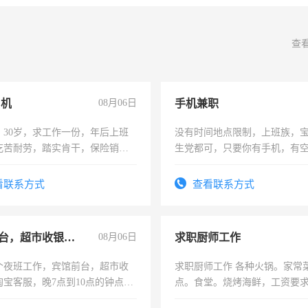
查
司机
08月06日
手机兼职
，30岁，求工作一份，年后上班
没有时间地点限制，上班族，
吃苦耐劳，踏实肯干，保险销售
生党都可，只要你有手机，有
间，一单一结，一天二三十不
勤快的四五十，每天挣零花钱
看联系方式
查看联系方式
宾馆前台，超市收银员，淘宝客服
08月06日
求职厨师工作
个夜班工作，宾馆前台，超市收
求职厨师工作 各种火锅。家常
淘宝客服，晚7点到10点的钟点
点。食堂。烧烤海鲜，工资要求6
烦看到的老板加我微信聊，手机
上