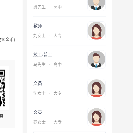
男先生
·
高中
教师
刘女士
·
大专
10金币)
技工/普工
马先生
·
高中
文员
沈女士
·
大专
文员
息
罗女士
·
大专