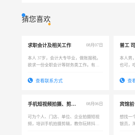
猜您喜欢
求职会计及相关工作
08月07日
普工 
本人 37岁，会计大专毕业，做账报税。
本人男
欲求一份全职会计等财务类工作。有会
也可，
计证
勿扰
查看联系方式
查
手机短视频拍摄、剪辑、抖音快手
08月06日
可为个人、门店、单位、企业拍摄短视
想找一
频，培训手机拍摄剪辑，教你玩转抖音
银员，
可为个人、门店、单位、企业拍摄短视
工，麻