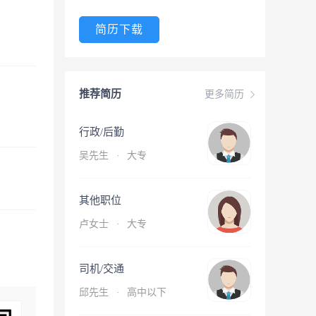
简历下载
推荐简历
更多简历
行政/后勤
吴先生
·
大专
其他职位
卢女士
·
大专
司机/交通
邱先生
·
高中以下