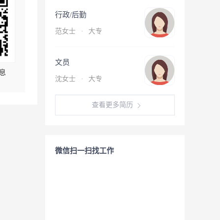
行政/后勤
范女士
·
大专
文员
息
沈女士
·
大专
查看更多简历
微信扫一扫找工作