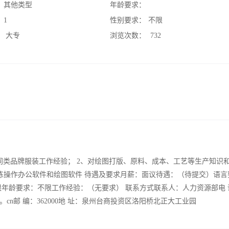
：
其他类型
年龄要求：
：
1
性别要求：
不限
：
大专
浏览次数：
732
同类品牌服装工作经验； 2、对绘图打版、原料、成本、工艺等生产知识
熟练操作办公软件和绘图软件 待遇及要求月薪：面议待遇：（待提交）语言
限年龄要求：不限工作经验：（无要求） 联系方式联系人：人力资源部电 
@zegda。com。cn邮 编：362000地 址：泉州台商投资区洛阳桥北正大工业园