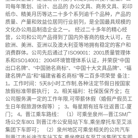
司每年策划、设计、出品的 办公文具、商务文具、彩印
纸巾、精美月历等达二十多个系列逾千个品种，产品的
质量、产量和效益位居同行业前列，是全国最具规模的
文化办公用品制造企业之一。 经过二十多年的精心经
营，公司和公司产品得到了国内外客商的极大认可，在
欧洲、美洲、亚洲以及澳大利亚等地拥有稳定的客户和
消费群体。公司先后通过了ISO9001：2001质量管理体
系和ISO14001：2004环境管理体系认证，并荣获“中国
出口名牌”、“中国驰名商标”、“中国十大文具品牌”、“福
建名牌产品”和“福建省着名商标”等二百多项荣誉 备注：
1。工作时间：5天8小时工作制,各种法定节假日按国家
放假标准带薪执行； 2。相关福利：社保医保齐全；在
公司服务满一定的工作年限,可带薪休假（婚假产假员工
生日年假旅游休假等）； 3。每星期有班车往返晋江-厦
门； 4。晋江乘车路线： （1）可乘坐泉州—晋江SM广
场公交车801 到晋江市公安局站下车,乘坐摩托车至艾派
集团下车即可； （2）泉州地区可乘坐相关的公共汽车
到晋江市长途汽车站下车,乘坐摩托车至艾派集团下车即