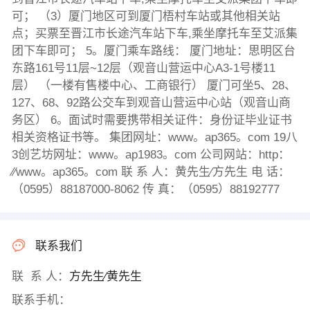
可； （3）厦门地区可到厦门梧村车站或其他相关站
点；买票至晋江市长途汽车站下车,乘坐摩托车至艾派集
团下车即可； 5。厦门乘车路线： 厦门地址：思明区台
东路161号11层~12层（观音山营运中心A3-1号楼11
层） （一楼有售楼中心、工商银行） 厦门可坐5、28、
127、68、92路公交车到观音山营运中心站（观音山商
务区） 6。面试时需要携带相关证件：身份证毕业证书
相关资格证书等。 集团网址：www。ap365。com 19八
3创艺坊网址：www。ap1983。com 公司网站：http：
∕∕www。ap365。com 联 系 人：黄先生∕方先生 电 话：
（0595）88187000-8062 传 真：（0595）88192777
联系我们
联 系 人：
方先生∕黄先生
联系手机：